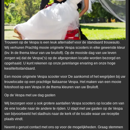
Trouwen op de Vespa is een leuk alternatief voor de standaard trouwauto.
Wij verhuren Prachtig mooie originele Vespa scooters in elke gewenste kleur
(bv. In de thema kleur van uw bruiloft). Op de mooiste dag van uw leven
zorgen wij dat de Vespa(‘s) op de afgesproken locatie worden bezorgd en
opgehaald. U kunt rekenen op onze jarenlange ervaring en onze hoge
kwaliteitsstandaard.
Een mooie originele Vespa scooter voor De aankomst of het wegrijden bij uw
trouwlocatie op een prachtige Italiaanse Vespa. Het maken van een mooie
fotoshoot op een Vespa in de thema kleuren van uw Bruiloft.
Op de Vespa met uw dag gasten
Wij bezorgen voor u ook grotere aantallen Vespa scooters op locatie om van
de ene locatie naar de andere te rijden. U stapt met uw gasten op de Vespa
van bijvoorbeeld het stadhuis naar de kerk of de locatie waar uw receptie
plaats vindt.
Neemt u gerust contact met ons op voor de mogelijkheden. Graag stemmen